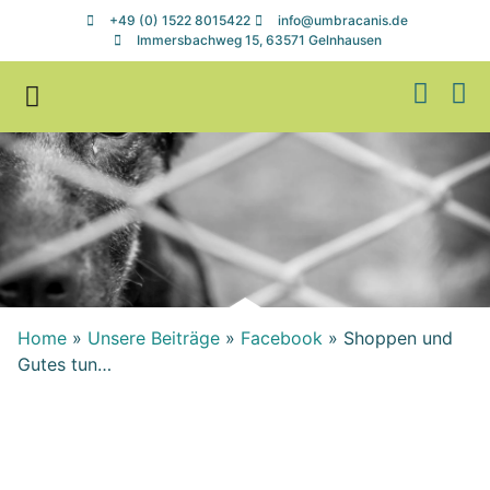
+49 (0) 1522 8015422
info@umbracanis.de
Immersbachweg 15, 63571 Gelnhausen
Zuhause gesucht
Helfen & Spenden
Home
»
Unsere Beiträge
»
Facebook
»
Shoppen und
Gutes tun…