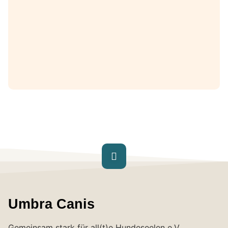
Umbra Canis
Gemeinsam stark für all(t)e Hundeseelen e.V.