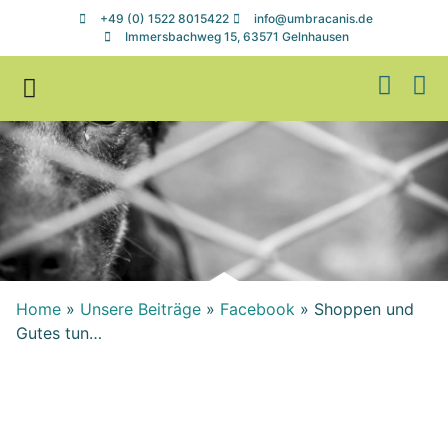
+49 (0) 1522 8015422
info@umbracanis.de
Immersbachweg 15, 63571 Gelnhausen
Zuhause gesucht
Helfen & Spenden
Home
»
Unsere Beiträge
»
Facebook
»
Shoppen und
Gutes tun…