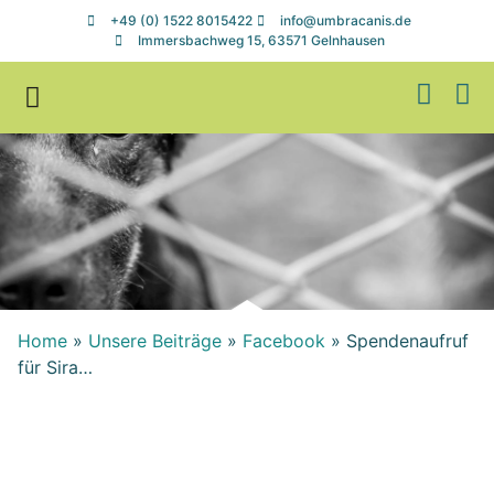
+49 (0) 1522 8015422
info@umbracanis.de
Immersbachweg 15, 63571 Gelnhausen
Zuhause gesucht
Helfen & Spenden
Home
»
Unsere Beiträge
»
Facebook
»
Spendenaufruf
für Sira…