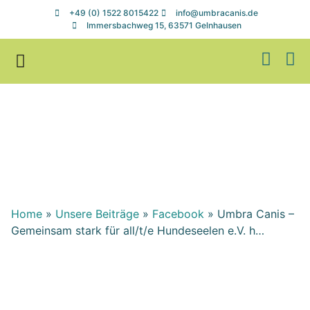
+49 (0) 1522 8015422
info@umbracanis.de
Immersbachweg 15, 63571 Gelnhausen
Zuhause gesucht
Helfen & Spenden
Home
»
Unsere Beiträge
»
Facebook
»
Umbra Canis –
Gemeinsam stark für all/t/e Hundeseelen e.V. h…