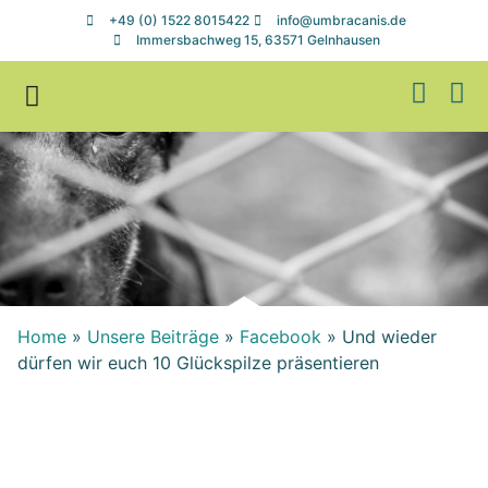
+49 (0) 1522 8015422
info@umbracanis.de
Immersbachweg 15, 63571 Gelnhausen
Zuhause gesucht
Helfen & Spenden
Home
»
Unsere Beiträge
»
Facebook
»
Und wieder
dürfen wir euch 10 Glückspilze präsentieren