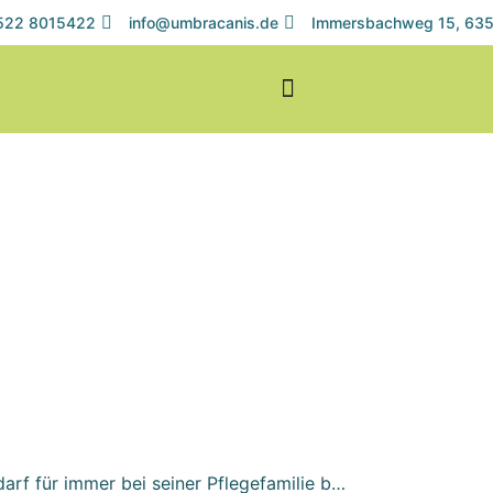
1522 8015422
info@umbracanis.de
Immersbachweg 15, 635
darf für immer bei seiner Pflegefamilie b…