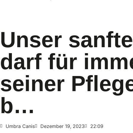
Unser sanfte
darf für imm
seiner Pfleg
b…
Umbra Canis
Dezember 19, 2023
22:09