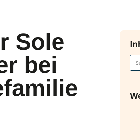
r Sole
In
er bei
efamilie
We