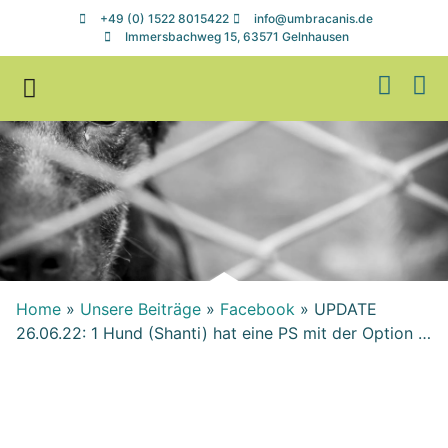
+49 (0) 1522 8015422
info@umbracanis.de
Immersbachweg 15, 63571 Gelnhausen
Zuhause gesucht
Helfen & Spenden
Home
»
Unsere Beiträge
»
Facebook
»
UPDATE
26.06.22: 1 Hund (Shanti) hat eine PS mit der Option …