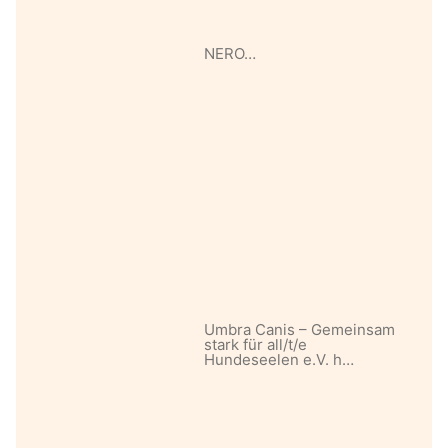
NERO…
Umbra Canis – Gemeinsam
stark für all/t/e
Hundeseelen e.V. h…