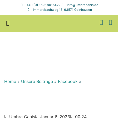
+49 (0) 1522 8015422
info@umbracanis.de
Immersbachweg 15, 63571 Gelnhausen
Zuhause gesucht
Helfen & Spenden
Home
»
Unsere Beiträge
»
Facebook
»
Umbra Canis
Januar 6, 2023
00:24