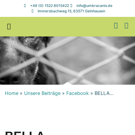
+49 (0) 1522 8015422
info@umbracanis.de
Immersbachweg 15, 63571 Gelnhausen
Zuhause gesucht
Helfen & Spenden
Home
»
Unsere Beiträge
»
Facebook
»
BELLA…