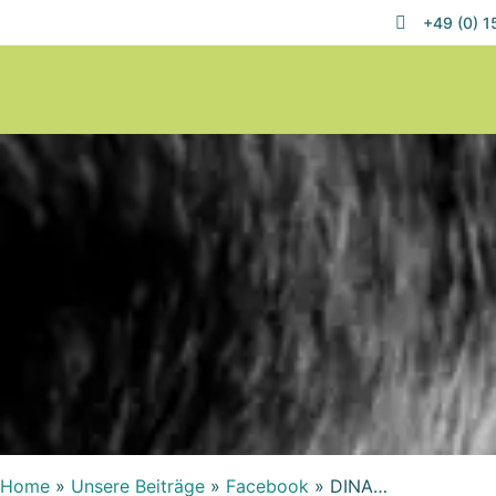
+49 (0) 
Home
»
Unsere Beiträge
»
Facebook
»
DINA…