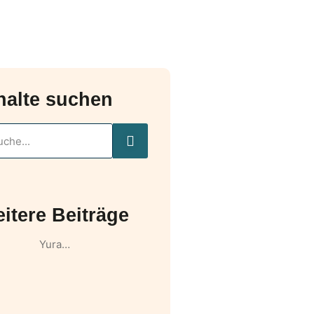
halte suchen
itere Beiträge
Yura…