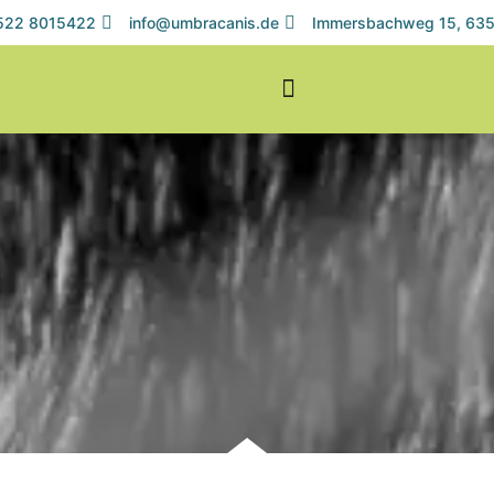
1522 8015422
info@umbracanis.de
Immersbachweg 15, 635