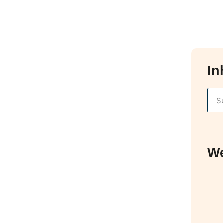
In
We