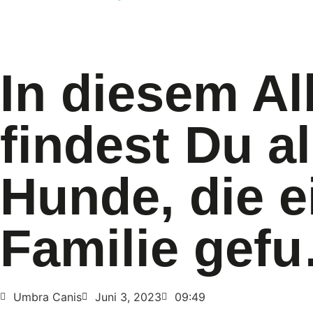
In diesem A
findest Du al
Hunde, die e
Familie gef
Umbra Canis
Juni 3, 2023
09:49