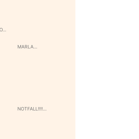
O…
MARLA…
NOTFALL!!!!…