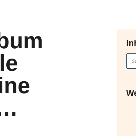
lbum
In
le
ine
We
u…