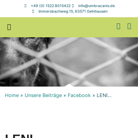
+49 (0) 1522 8015422
info@umbracanis.de
Immersbachweg 15, 63571 Gelnhausen
Zuhause gesucht
Helfen & Spenden
Home
»
Unsere Beiträge
»
Facebook
»
LENI…