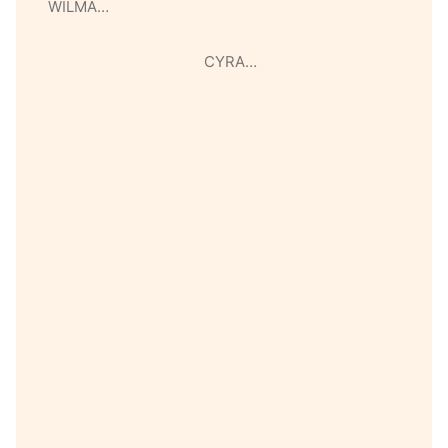
WILMA…
CYRA…