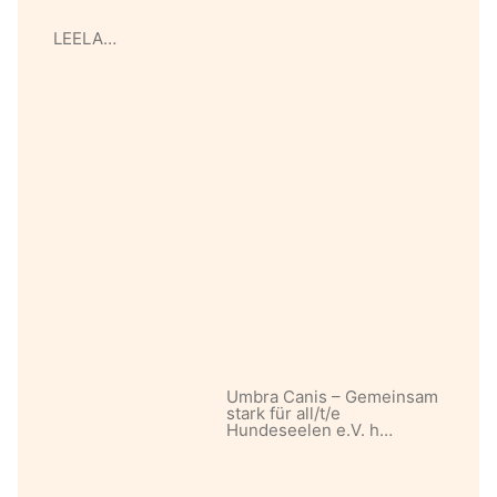
LEELA…
Umbra Canis – Gemeinsam
stark für all/t/e
Hundeseelen e.V. h…