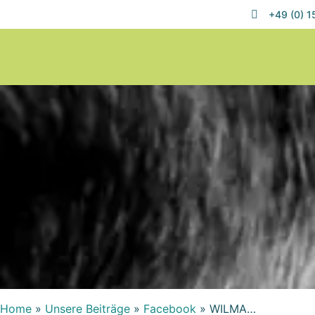
+49 (0) 
Home
»
Unsere Beiträge
»
Facebook
»
WILMA…