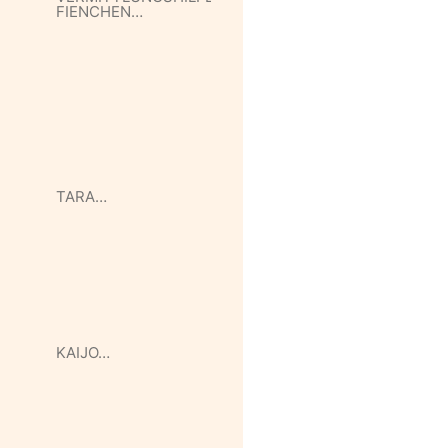
FIENCHEN…
TARA…
KAIJO…