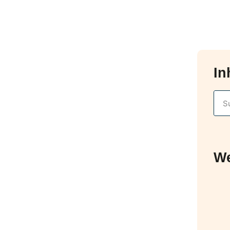
In
We