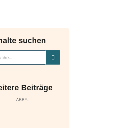
halte suchen
itere Beiträge
ABBY…