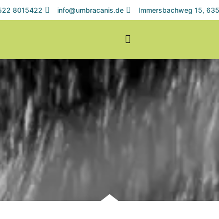
1522 8015422
info@umbracanis.de
Immersbachweg 15, 635