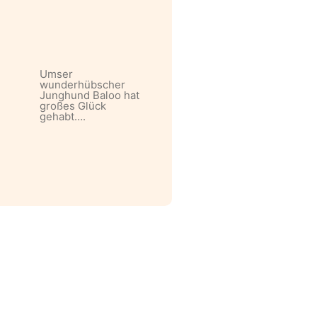
Umser
wunderhübscher
Junghund Baloo hat
großes Glück
gehabt….