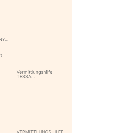
NY…
D…
Vermittlungshilfe
TESSA…
VERMITTLUNGSHILFE