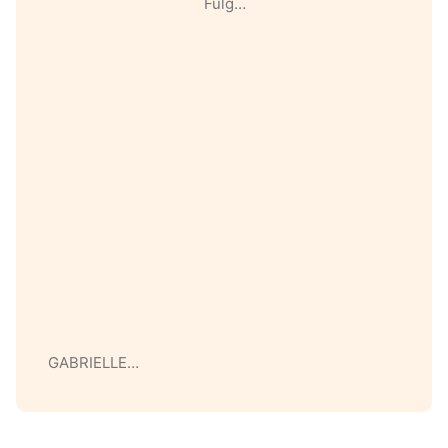
Fulg…
GABRIELLE…