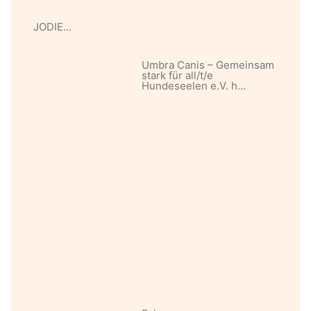
JODIE…
Umbra Canis – Gemeinsam
stark für all/t/e
Hundeseelen e.V. h…