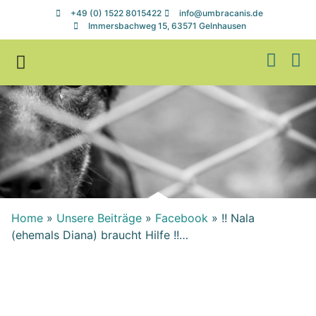
+49 (0) 1522 8015422
info@umbracanis.de
Immersbachweg 15, 63571 Gelnhausen
Zuhause gesucht
Helfen & Spenden
Home
»
Unsere Beiträge
»
Facebook
»
!! Nala
(ehemals Diana) braucht Hilfe !!…