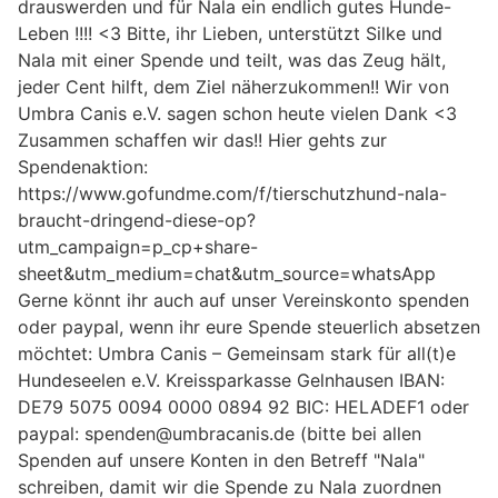
drauswerden und für Nala ein endlich gutes Hunde-
Leben !!!! <3 Bitte, ihr Lieben, unterstützt Silke und
Nala mit einer Spende und teilt, was das Zeug hält,
jeder Cent hilft, dem Ziel näherzukommen!! Wir von
Umbra Canis e.V. sagen schon heute vielen Dank <3
Zusammen schaffen wir das!! Hier gehts zur
Spendenaktion:
https://www.gofundme.com/f/tierschutzhund-nala-
braucht-dringend-diese-op?
utm_campaign=p_cp+share-
sheet&utm_medium=chat&utm_source=whatsApp
Gerne könnt ihr auch auf unser Vereinskonto spenden
oder paypal, wenn ihr eure Spende steuerlich absetzen
möchtet: Umbra Canis – Gemeinsam stark für all(t)e
Hundeseelen e.V. Kreissparkasse Gelnhausen IBAN:
DE79 5075 0094 0000 0894 92 BIC: HELADEF1 oder
paypal: spenden@umbracanis.de (bitte bei allen
Spenden auf unsere Konten in den Betreff "Nala"
schreiben, damit wir die Spende zu Nala zuordnen