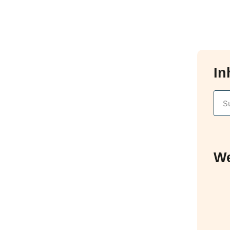
In
We