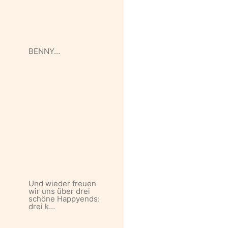
BENNY…
Und wieder freuen
wir uns über drei
schöne Happyends:
drei k…